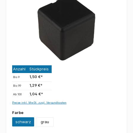
Anzahl
Stückpreis
1,50 €*
Bis
9
1,29 €*
Bis
99
1,04 €*
Ab
100
Preise inkl. MwSt. zzgl. Versandkosten
Farbe
schwarz
grau