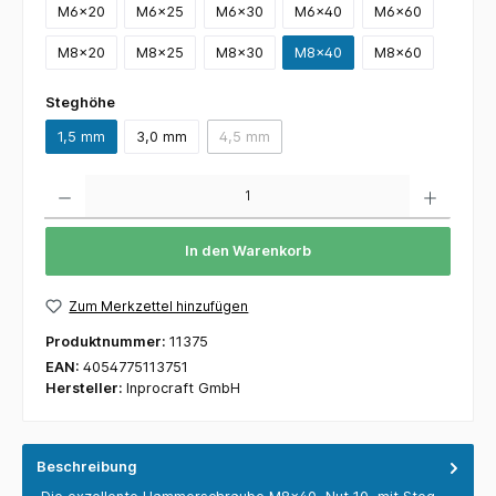
M6x20
M6x25
M6x30
M6x40
M6x60
M8x20
M8x25
M8x30
M8x40
M8x60
Steghöhe
1,5 mm
3,0 mm
4,5 mm
Anzahl
In den Warenkorb
Zum Merkzettel hinzufügen
Produktnummer:
11375
EAN:
4054775113751
Hersteller:
Inprocraft GmbH
Beschreibung