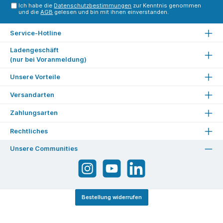
Ich habe die
Datenschutzbestimmungen
zur Kenntnis genommen
und die
AGB
gelesen und bin mit ihnen einverstanden.
Service-Hotline
Ladengeschäft
(nur bei Voranmeldung)
Unsere Vorteile
Versandarten
Zahlungsarten
Rechtliches
Unsere Communities
Bestellung widerrufen