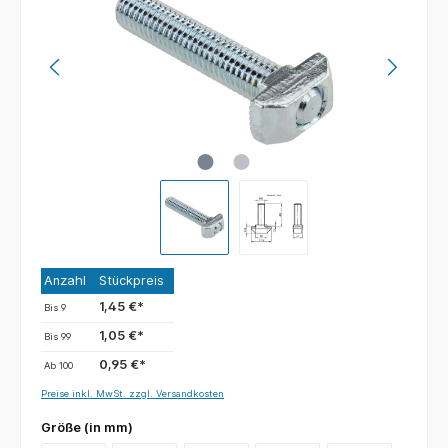
Anzahl
Stückpreis
1,45 €*
Bis
9
1,05 €*
Bis
99
0,95 €*
Ab
100
Preise inkl. MwSt. zzgl. Versandkosten
Größe (in mm)