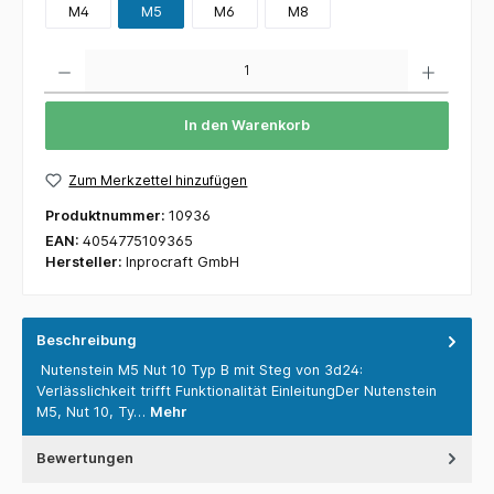
M4
M5
M6
M8
Anzahl
In den Warenkorb
Zum Merkzettel hinzufügen
Produktnummer:
10936
EAN:
4054775109365
Hersteller:
Inprocraft GmbH
Beschreibung
Nutenstein M5 Nut 10 Typ B mit Steg von 3d24:
Verlässlichkeit trifft Funktionalität EinleitungDer Nutenstein
M5, Nut 10, Ty…
Mehr
Bewertungen