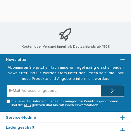
Kostenloser Versand innerhalb Deutschlands ab 150€
Newsletter
Abonnieren Sie jetzt einfach unseren regelmäßig erscheinenden
Newsletter und Sie werden stets unter den Ersten sein, die über
neue Produkte und Angebote informiert werden.
E-
Mail-
Adresse*
Ich habe die
Datenschutzbestimmungen
zur Kenntnis genommen
und die
AGB
gelesen und bin mit ihnen einverstanden.
Service-Hotline
Ladengeschäft