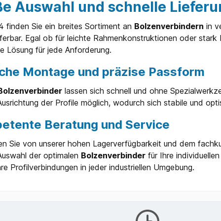
e Auswahl und schnelle Lieferu
gestellt. Jeder Verbinder
äuft umfassende
 finden Sie ein breites Sortiment an
Bolzenverbindern
in v
ätskontrollen, um
zustellen, dass er den hohen
eferbar. Egal ob für leichte Rahmenkonstruktionen oder stark
erungen der Industrie
e Lösung für jede Anforderung.
icht. Der Einsatz von
ktem Stahl garantiert nicht nur
ache Montage und präzise Passform
ohe Beständigkeit gegen
alische Belastungen, sondern
egen chemische Einflüsse.
Bolzenverbinder
lassen sich schnell und ohne Spezialwerkze
Qualität wird durch die
usrichtung der Profile möglich, wodurch sich stabile und opti
rten Zertifizierungen von
estätigt, die die
etente Beratung und Service
ragende Leistung und
ässigkeit des Verbinders
treichen.
ren Sie von unserer hohen Lagerverfügbarkeit und dem fachk
dungsbereiche Der
 Auswahl der optimalen
Bolzenverbinder
für Ihre individuelle
verbinder 97x17x12 ist in
re Profilverbindungen in jeder industriellen Umgebung.
 Bereichen der Industrie
zbar. Er eignet sich
ragend für den
nenbau, die Bauindustrie,
für die Automobilindustrie.
l dort, wo starke und