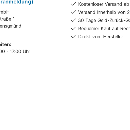
ässigkeit setzen. Vertrauen
Voranmeldung)
Kostenloser Versand ab
f die bewährte Qualität von
nd profitieren Sie von einem
GmbH
Versand innerhalb von 
der, der den höchsten
traße 1
30 Tage Geld-Zurück-Ga
rds entspricht und Ihre
gensgmünd
te nachhaltig unterstützt.
Bequemer Kauf auf Rec
Direkt vom Hersteller
iten:
00 - 17:00 Uhr