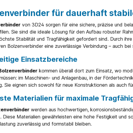
riellen Anwendungen
rlich ist. Das innovative
enverbinder für dauerhaft stabi
 ermöglicht eine einfache und
sche Anwendung, die Zeit und
erbinder
von 3D24 sorgen für eine sichere, präzise und bel
d bei der Installation spart.
filen. Sie sind die ideale Lösung für den Aufbau robuster Ra
le Einer der herausragenden
le des Bolzenverbinders von
chste Stabilität und Tragfähigkeit gefordert sind. Durch i
st seine Langlebigkeit. Durch
ren Bolzenverbinder eine zuverlässige Verbindung – auch bei
rzinkung wird der Stahl
iv vor Rost und anderen
eitige Einsatzbereiche
ichen Einflüssen geschützt,
ne verlängerte
gsdauer gewährleistet. Die
Bolzenverbinder
kommen überall dort zum Einsatz, wo modul
rten Eigenschaften des
üssen: im Maschinen- und Anlagenbau, in der Fördertechnik,
ders resultieren in einer
g. Sie eignen sich sowohl für neue Konstruktionen als auch 
serten Leistungsfähigkeit und
ssigkeit, die in kritischen
ungen unerlässlich sind.
te Materialien für maximale Tragfähi
ist der Verbinder durch seine
ungen vielseitig einsetzbar
zenverbinder
werden aus hochwertigen, korrosionsbeständig
tet eine hohe Flexibilität für
t. Diese Materialien gewährleisten eine hohe Festigkeit und 
chiedliche Projekte. Qualität
alität des Bolzenverbinders
astung zuverlässig und formstabil bleiben.
urch die strengen
llungsstandards von 3d24