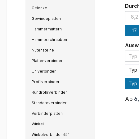
unverz
Durc
Gelenke
Verbin
Indust
8,2
Gewindeplatten
(D
prämie
hervor
Hammermuttern
17
Verbind
Anwend
Hammerschrauben
Zuverl
Ausw
größte
Nutensteine
aus ho
Typ 
verzin
Plattenverbinder
Kombin
Typ 
Korros
Univerbinder
Produ
Profilverbinder
Bolzen
Typ 
seine 
Rundrohrverbinder
97x17x
Ab
6
Verzin
Standardverbinder
widers
Umwelt
Verbinderplatten
lange 
anspru
Winkel
Verwen
sorgt 
Winkelverbinder 45°
und Ro