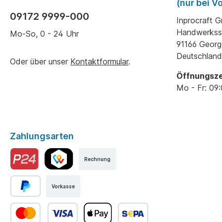
Zuverl
(nur bei 
Sie au
09172 9999-000
3d24 u
Inprocraft 
Verbin
Handwerkss
Mo-So, 0 - 24 Uhr
Standa
91166 Geor
Projek
Deutschland
Oder über unser
Kontaktformular
.
Öffnungsze
Mo - Fr: 09:
Zahlungsarten
Rechnung
Vorkasse