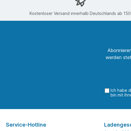
zuverl
erford
prakti
Kostenloser Versand innerhalb Deutschlands ab 15
Durch 
er in e
Konstr
was se
unters
von 3d
Verbin
Abonnieren
Anford
werden stet
Zusamm
Bolzen
3d24 e
prämie
Qualit
innova
Verwen
Ich habe 
bin mit ih
machen
unverz
Indust
und di
Einsat
als ein
Service-Hotline
Ladenges
Anwend