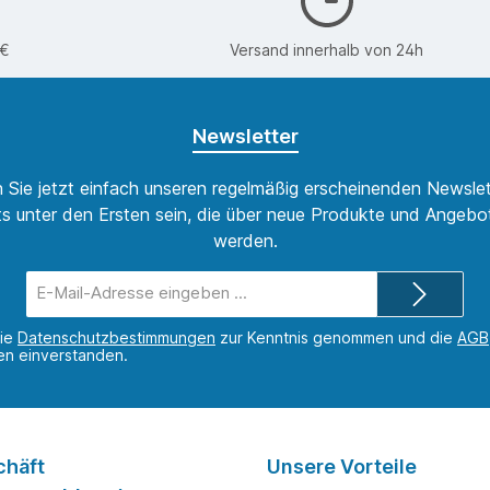
ässige Verbindungen
erlich sind, kommt dieser
sche Verbinder zum Einsatz.
0€
Versand innerhalb von 24h
seine universellen Maße kann
iner Vielzahl von
uktionen integriert werden,
ine Vielseitigkeit
Newsletter
treicht. Die Innovationskraft
24 gewährleistet, dass der
der auch zukünftigen
 Sie jetzt einfach unseren regelmäßig erscheinenden Newslet
erungen gewachsen ist. Fazit
s unter den Ersten sein, die über neue Produkte und Angebot
enfassend bietet der
verbinder 97x17x12 von
werden.
ine Kombination aus
rten Eigenschaften, hoher
E-
ät und Langlebigkeit. Die
Mail-
tive Konstruktion und die
Adresse*
dung von verzinktem Stahl
die
Datenschutzbestimmungen
zur Kenntnis genommen und die
AGB
nen einverstanden.
 ihn zu einem
ichtbaren Element in der
rie. Seine praktischen Vorteile
e vielseitigen
zmöglichkeiten zeichnen ihn
e erstklassige Wahl für alle
chäft
Unsere Vorteile
ungen aus, die auf