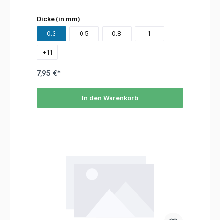
Dicke (in mm)
0.3
0.5
0.8
1
+
11
7,95 €*
In den Warenkorb