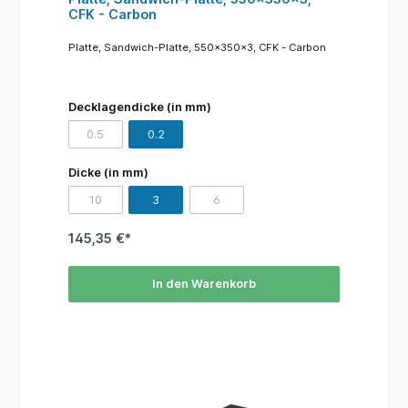
CFK - Carbon
Platte, Sandwich-Platte, 550x350x3, CFK - Carbon
Decklagendicke (in mm)
0.5
0.2
(Diese Option ist zurzeit nicht verfügbar.)
Dicke (in mm)
10
3
6
(Diese Option ist zurzeit nicht verfügbar.)
(Diese Option ist zurzeit nicht verfügba
145,35 €*
In den Warenkorb