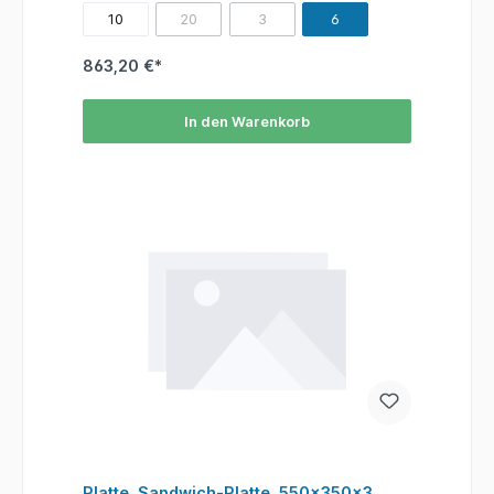
10
20
3
6
(Diese Option ist zurzeit nicht verfügbar.)
(Diese Option ist zurzeit nicht verfügba
863,20 €*
In den Warenkorb
Platte, Sandwich-Platte, 550x350x3,