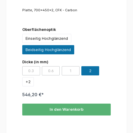
Platte, 700x450x2, CFK - Carbon
Oberflächenoptik
Einseitig Hochglänzend
Beidseitig Hochglänzend
Dicke (in mm)
0.3
0.6
1
2
(Diese Option ist zurzeit nicht verfügbar.)
(Diese Option ist zurzeit nicht verfügbar.)
(Diese Option ist zurzeit nicht verfügba
+
2
546,20 €*
In den Warenkorb