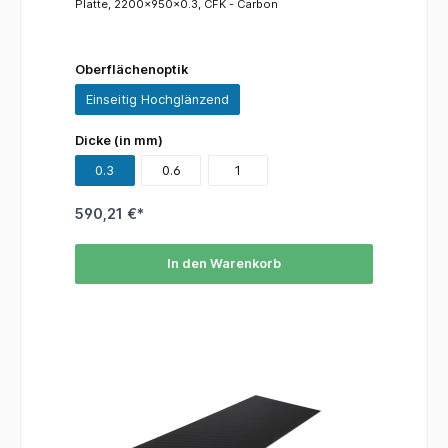
Platte, 2200x950x0.3, CFK - Carbon
Oberflächenoptik
Einseitig Hochglänzend
Dicke (in mm)
0.3
0.6
1
590,21 €*
In den Warenkorb