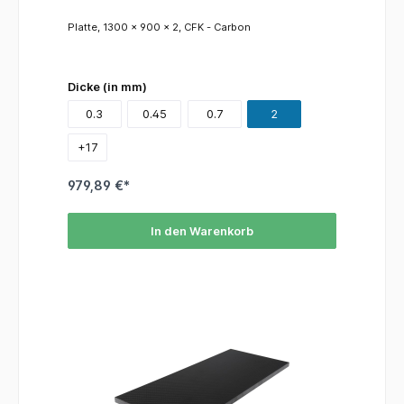
Platte, 1300 x 900 x 2, CFK - Carbon
Dicke (in mm)
0.3
0.45
0.7
2
+
17
979,89 €*
In den Warenkorb