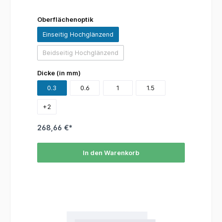
Oberflächenoptik
Einseitig Hochglänzend
Beidseitig Hochglänzend
(Diese Option ist zurzeit nicht verfügbar.)
Dicke (in mm)
0.3
0.6
1
1.5
+
2
268,66 €*
In den Warenkorb