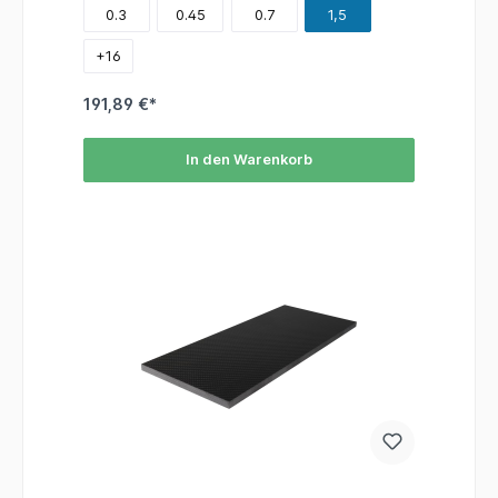
0.3
0.45
0.7
1,5
+
16
191,89 €*
In den Warenkorb