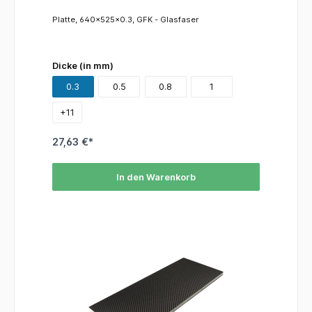
Platte, 640x525x0.3, GFK - Glasfaser
Dicke (in mm)
0.3
0.5
0.8
1
+
11
27,63 €*
In den Warenkorb