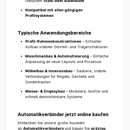
robustem
Stahl oder Aluminium
Umgebungen, die hohe Anforderungen an Material
und Verarbeitung stellen. Ob in der Produktion oder
Kompatibel mit allen gängigen
in der Montage, die Hülse bietet stets optimale
Ergebnisse. FazitZusammenfassend lässt sich
Profilsystemen
sagen, dass die Hülse Schneidhülse Automatik-
Stoßverbinder D12x31 Edelstahl blank von 3d24 ein
unverzichtbares Element für alle ist, die auf Qualität
und Langlebigkeit Wert legen. Mit ihrer einzigartigen
Typische Anwendungsbereiche
Kombination aus Design und Funktionalität stellt sie
eine hervorragende Wahl für jede industrielle
Profil-Rahmenkonstruktionen
– Schneller
Anwendung dar. Setzen Sie auf die Kompetenz und
Aufbau stabiler Gestell- und Trägerstrukturen
Erfahrung von 3d24 und profitieren Sie von einem
Produkt, das Ihre Erwartungen übertreffen wird.
Maschinenbau & Automatisierung
– Einfache
Anpassung an neue Layouts und Prozesse
Möbelbau & Innenausbau
– Saubere, stabile
Verbindungen für Regale, Gestelle und
Sonderbauten
Messe- & Displaybau
– Modulare, leichte und
schnell demontierbare Systeme
Automatikverbinder jetzt online kaufen
Entdecken Sie unsere große Auswahl
an
Automatikverbindern
und bauen Sie
präzise,