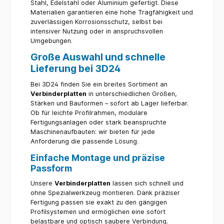
Stahl, Edelstahl oder Aluminium gefertigt. Diese
erlaubt es, die Platte in verschiedenen Projekten zu
integrieren, ohne dass zusätzliche Anpassungen
Materialien garantieren eine hohe Tragfähigkeit und
erforderlich sind. Besonders in Bereichen, in denen
zuverlässigen Korrosionsschutz, selbst bei
sowohl optische als auch funktionale
intensiver Nutzung oder in anspruchsvollen
Anforderungen erfüllt werden müssen, ist die Platte
von 3d24 eine hervorragende Wahl. Fazit
Umgebungen.
Zusammenfassend lässt sich sagen, dass die
Platte, Verbinderplatte, 119x119x10,
Große Auswahl und schnelle
Aluminiumdruckguss, pulverbeschichtet, alufarbig
Lieferung bei 3D24
von 3d24 eine ausgezeichnete Wahl für zahlreiche
industrielle Anwendungen darstellt. Ihre robuste
Bauweise, gepaart mit einer zeitlosen Ästhetik und
Bei 3D24 finden Sie ein breites Sortiment an
einer funktionalen Gestaltung, hebt sie von der
Verbinderplatten
in unterschiedlichen Größen,
Konkurrenz ab. Die Kombination aus qualitativ
hochwertigen Materialien und präziser Fertigung
Stärken und Bauformen – sofort ab Lager lieferbar.
macht sie zu einem unverzichtbaren Bestandteil in
Ob für leichte Profilrahmen, modulare
jeder industriellen Umgebung. Entscheiden Sie sich
Fertigungsanlagen oder stark beanspruchte
für Qualität und Zuverlässigkeit mit dieser
vielseitigen Platte von 3d24.
Maschinenaufbauten: wir bieten für jede
Anforderung die passende Lösung.
Einfache Montage und präzise
Passform
Unsere
Verbinderplatten
lassen sich schnell und
ohne Spezialwerkzeug montieren. Dank präziser
Fertigung passen sie exakt zu den gängigen
Profilsystemen und ermöglichen eine sofort
belastbare und optisch saubere Verbindung.