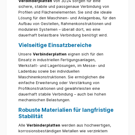
Verbinderplatten
von 3D24 sorgen für eine
erfolgreich zu realisieren.
vielseitig einsetzbar, ohne Kompromisse bei der
sichere, stabile und passgenaue Verbindung von
Stabilität einzugehen. Vorteile Ein entscheidender
Vorteil dieser robusten Platte ist ihre
Profilen und Flächenelementen. Sie sind die ideale
Anpassungsfähigkeit an verschiedene Umgebungen.
Lösung für den Maschinen- und Anlagenbau, für den
Dank der Verwendung von Aluminiumdruckguss
Aufbau von Gestellen, Rahmenkonstruktionen und
besitzt die Platte eine beeindruckende Festigkeit bei
gleichzeitig geringem Gewicht. Diese Kombination
modularen Systemen – überall dort, wo eine
ermöglicht eine einfache Handhabung und
dauerhaft belastbare Verbindung benötigt wird.
Installation. Die pulverbeschichtete Oberfläche bietet
nicht nur Schutz, sondern minimiert auch den
Vielseitige Einsatzbereiche
Wartungsaufwand. Die zeitlose Optik der alufarbigen
Beschichtung ist besonders vorteilhaft für
Anwendungen, bei denen das Erscheinungsbild eine
Unsere
Verbinderplatten
eignen sich für den
Rolle spielt. Qualität 3d24 steht für höchste
Einsatz in industriellen Fertigungsanlagen,
Qualitätsstandards, und diese Platte bildet keine
Werkstatt- und Lagerlösungen, im Messe- und
Ausnahme. Durch die Verwendung von hochpräzisen
Fertigungstechniken wird sichergestellt, dass jede
Ladenbau sowie bei individuellen
Platte den strengen Kriterien entspricht, die in der
Maschinenkonstruktionen. Sie ermöglichen die
Industrie gefordert werden. Die Kombination aus
einfache Erweiterung oder Verstärkung von
Langlebigkeit und Ästhetik macht sie zur ersten Wahl
für professionelle Anwendungen. Die sorgfältige
Profilkonstruktionen und gewährleisten eine
Pulverbeschichtung sorgt für eine kratzfeste und
dauerhaft stabile Verbindung – auch bei hohen
langlebige Oberfläche, die auch unter
mechanischen Belastungen.
anspruchsvollen Bedingungen ihre Eigenschaften
behält. Anwendungsbereiche Die
Einsatzmöglichkeiten der Platte sind vielfältig. Sie
Robuste Materialien für langfristige
eignet sich hervorragend für den Einsatz in der
Stabilität
Gebäude- und Konstruktionstechnik, wo Stabilität
und Korrosionsbeständigkeit gefragt sind. Auch im
Alle
Verbinderplatten
werden aus hochwertigen,
Maschinenbau findet die Platte Anwendung, wo sie
als Verbindungselement zwischen verschiedenen
korrosionsbeständigen Metallen wie verzinktem
Komponenten dient. Die funktionale Gestaltung