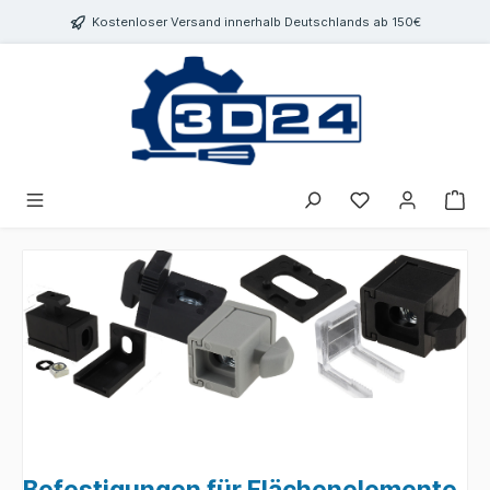
inhalt springen
Kostenloser Versand innerhalb Deutschlands ab 150€
Befestigungen für Flächenelemente