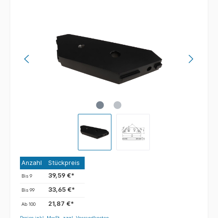
Anzahl
Stückpreis
39,59 €*
Bis
9
33,65 €*
Bis
99
21,87 €*
Ab
100
Preise inkl. MwSt. zzgl. Versandkosten