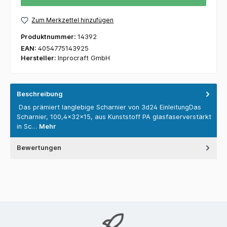
Zum Merkzettel hinzufügen
Produktnummer:
14392
EAN:
4054775143925
Hersteller:
Inprocraft GmbH
Beschreibung
Das prämiert langlebige Scharnier von 3d24 EinleitungDas
Scharnier, 100,4x32x15, aus Kunststoff PA glasfaserverstärkt
in Sc…
Mehr
Bewertungen