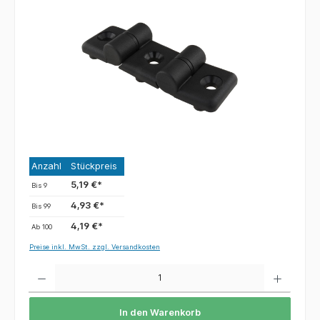
Anzahl
Stückpreis
5,19 €*
Bis
9
4,93 €*
Bis
99
4,19 €*
Ab
100
Preise inkl. MwSt. zzgl. Versandkosten
Anzahl
In den Warenkorb