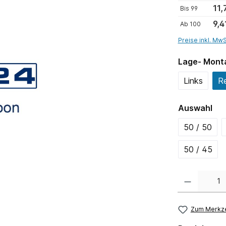
11,
Bis
99
9,4
Ab
100
Preise inkl. Mw
Lage- Mont
Links
R
Auswahl
50 / 50
50 / 45
Anzahl
Zum Merkze