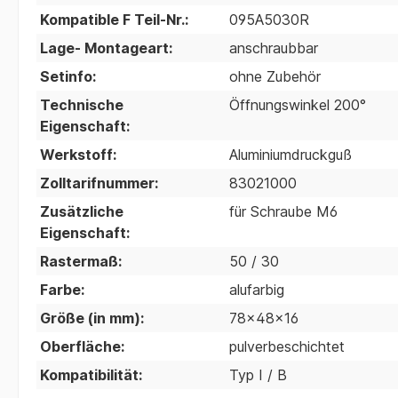
Kompatible F Teil-Nr.:
095A5030R
Lage- Montageart:
anschraubbar
Setinfo:
ohne Zubehör
Technische
Öffnungswinkel 200°
Eigenschaft:
Werkstoff:
Aluminiumdruckguß
Zolltarifnummer:
83021000
Zusätzliche
für Schraube M6
Eigenschaft:
Rastermaß:
50 / 30
Farbe:
alufarbig
Größe (in mm):
78x48x16
Oberfläche:
pulverbeschichtet
Kompatibilität:
Typ I / B