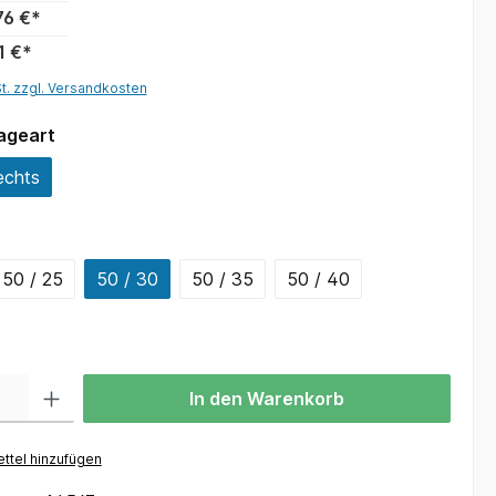
76 €*
1 €*
St. zzgl. Versandkosten
ageart
echts
50 / 25
50 / 30
50 / 35
50 / 40
In den Warenkorb
ttel hinzufügen