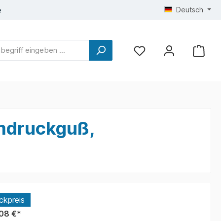
Deutsch
e
umdruckguß,
ckpreis
08 €*