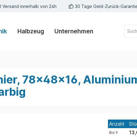
Versand innerhalb von 24h
30 Tage Geld-Zurück-Garanti
nik
Halbzeug
Unternehmen
nier, 78x48x16, Alumini
arbig
Anzahl
Stü
13,
Bis
9