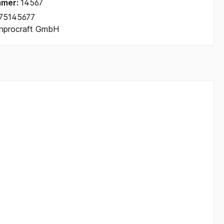
mmer:
14567
75145677
Inprocraft GmbH