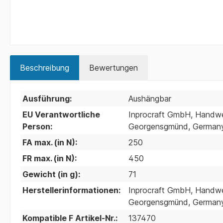
Beschreibung
Bewertungen
Ausführung:
Aushängbar
EU Verantwortliche
Inprocraft GmbH, Handwer
Person:
Georgensgmünd, Germany;
FA max. (in N):
250
FR max. (in N):
450
Gewicht (in g):
71
Herstellerinformationen:
Inprocraft GmbH, Handwer
Georgensgmünd, Germany;
Kompatible F Artikel-Nr.:
137470