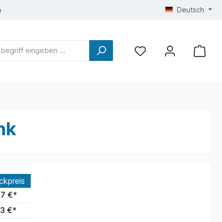
Deutsch
e
nk
ckpreis
7 €*
3 €*