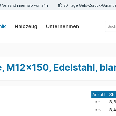
Versand innerhalb von 24h
30 Tage Geld-Zurück-Garanti
nik
Halbzeug
Unternehmen
 M12x150, Edelstahl, bla
Anzahl
Stü
8,8
Bis
9
8,4
Bis
99