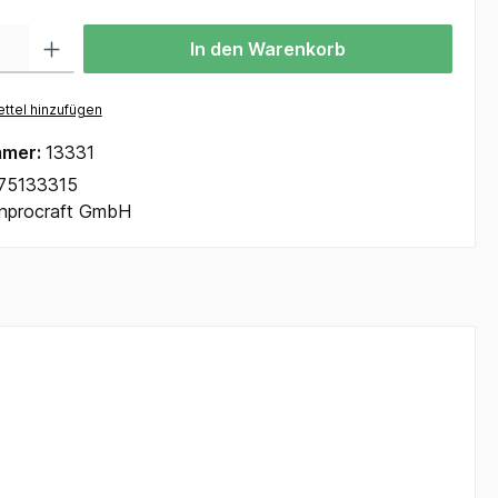
In den Warenkorb
ttel hinzufügen
mmer:
13331
75133315
Inprocraft GmbH