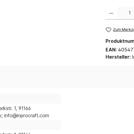
Anzahl
Zum Merkze
Produktnu
EAN:
40547
Hersteller:
kstr. 1, 91166
 info@inprocraft.com