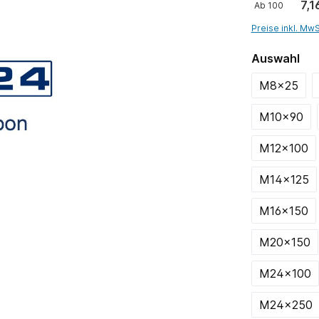
7,1
Ab
100
Preise inkl. Mw
Auswahl
M8x25
M10x90
M12x100
M14x125
M16x150
M20x150
M24x100
M24x250