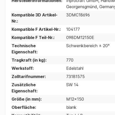
Herstellerinformationen:
Inprocraft GmbH, Handwer
Georgensgmünd, Germany;
Kompatible 3D Artikel-
3DMC18696
Nr.:
Kompatible F Artikel-Nr.:
104177
Kompatible F Teil-Nr.:
098DM12150E
Technische
Schwenkbereich ± 20°
Eigenschaft:
Tragkraft (in kg):
770
Werkstoff:
Edelstahl
Zolltarifnummer:
73181575
Zusätzliche
SW 14
Eigenschaft:
Größe (in mm):
M12x150
Oberfläche:
blank