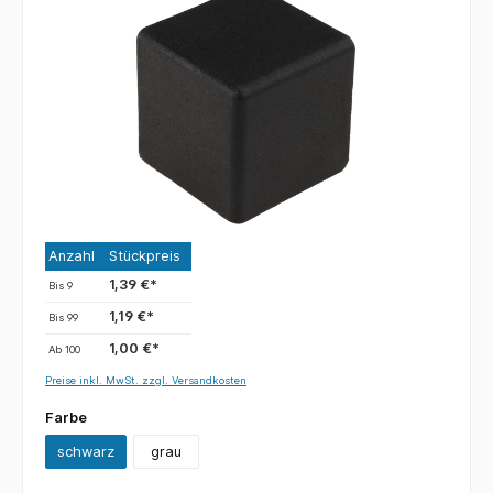
Anzahl
Stückpreis
1,39 €*
Bis
9
1,19 €*
Bis
99
1,00 €*
Ab
100
Preise inkl. MwSt. zzgl. Versandkosten
Farbe
schwarz
grau