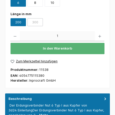
6
8
10
Länge in mm
200
300
Anzahl
In den Warenkorb
Zum Merkzettel hinzufügen
Produktnummer:
11538
EAN:
4054775115380
Hersteller:
Inprocraft GmbH
Beschreibung
Der Erdungsverbinder Nut 6 Typ I aus Kupfer von
3d24 EinleitungDer Erdungsverbinder Nut 6 Typ I aus Kupfer,