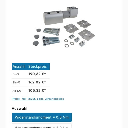
Anzahl
Stückpreis
190,62 €*
Bis
9
162,02 €*
Bis
99
105,32 €*
Ab
100
Preise inkl. MwSt. zzgl. Versandkosten
Auswahl
Widerstandsmoment = 0,5 Nm
Widerstandsmoment = 3,0 Nm