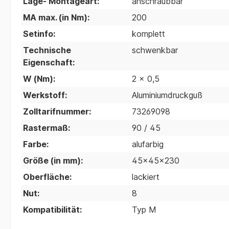
Lage- Montageart:
anschraubbar
MA max. (in Nm):
200
Setinfo:
komplett
Technische
schwenkbar
Eigenschaft:
W (Nm):
2 x 0,5
Werkstoff:
Aluminiumdruckguß
Zolltarifnummer:
73269098
Rastermaß:
90 / 45
Farbe:
alufarbig
Größe (in mm):
45x45x230
Oberfläche:
lackiert
Nut:
8
Kompatibilität:
Typ M