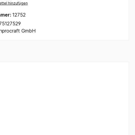
ttel hinzufügen
mmer:
12752
75127529
Inprocraft GmbH