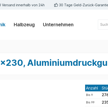
Versand innerhalb von 24h
30 Tage Geld-Zurück-Garanti
nik
Halbzeug
Unternehmen
x230, Aluminiumdruckguß,
Anzahl
Stü
276
Bis
9
235
Bis
99