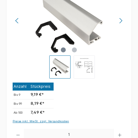
Anzahl
Stückpreis
9,19 €*
Bis
9
8,19 €*
Bis
99
7,49 €*
Ab
100
Preise inkl. MwSt. zzgl. Versandkosten
Anzahl