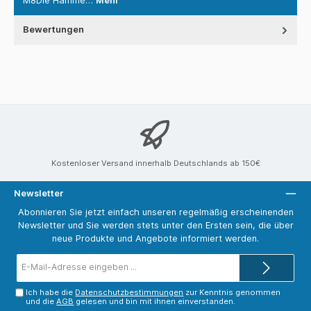
M8Die Hamme…
Mehr
Bewertungen
Kostenloser Versand innerhalb Deutschlands ab 150€
Newsletter
Abonnieren Sie jetzt einfach unseren regelmäßig erscheinenden
Newsletter und Sie werden stets unter den Ersten sein, die über
neue Produkte und Angebote informiert werden.
E-
Mail-
Adresse*
Ich habe die
Datenschutzbestimmungen
zur Kenntnis genommen
und die
AGB
gelesen und bin mit ihnen einverstanden.