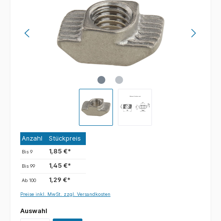
Anzahl
Stückpreis
1,85 €*
Bis
9
1,45 €*
Bis
99
1,29 €*
Ab
100
Preise inkl. MwSt. zzgl. Versandkosten
Auswahl