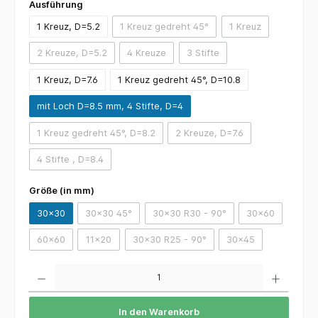
Ausführung
1 Kreuz, D=5.2
1 Kreuz gedreht 45°
1 Kreuz
2 Kreuze, D=5.2
4 Kreuze
3 Stifte
1 Kreuz, D=7.6
1 Kreuz gedreht 45°, D=10.8
mit Loch D=8.5 mm, 4 Stifte, D=4
1 Kreuz gedreht 45°, D=8.2
2 Kreuze, D=7.6
4 Stifte , D=8.4
Größe (in mm)
30x30
30x30 45°
30x30 R30 - 90°
30x60
60x60
11x20
30x30 R25 - 90°
30x45
Anzahl
In den Warenkorb