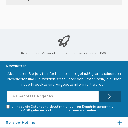
Kostenloser Versand innerhalb Deutschlands ab 150€
Newsletter
Abonnieren Sie jetzt einfach unseren regelmäßig erscheinenden
Newsletter und Sie werden stets unter den Ersten sein, die über
neue Produkte und Angebote informiert werden.
E-
Mail-
Adresse*
Ich habe die
Datenschutzbestimmungen
zur Kenntnis genommen
und die
AGB
gelesen und bin mit ihnen einverstanden.
Service-Hotline