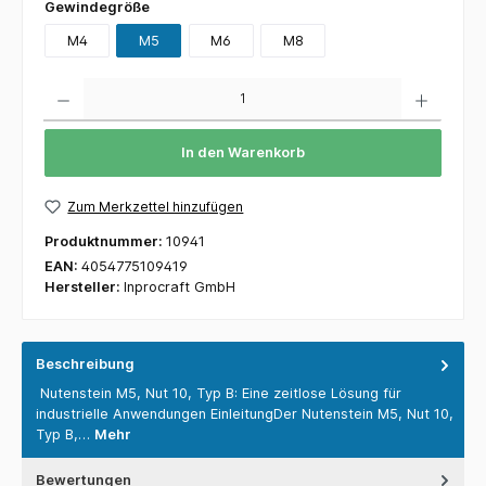
Gewindegröße
M4
M5
M6
M8
Anzahl
In den Warenkorb
Zum Merkzettel hinzufügen
Produktnummer:
10941
EAN:
4054775109419
Hersteller:
Inprocraft GmbH
Beschreibung
Nutenstein M5, Nut 10, Typ B: Eine zeitlose Lösung für
industrielle Anwendungen EinleitungDer Nutenstein M5, Nut 10,
Typ B,…
Mehr
Bewertungen