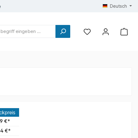
Deutsch
e
ckpreis
9 €*
4 €*