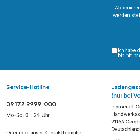
Abonnieren
werden stet
Ich habe 
bin mit ih
Service-Hotline
Ladenges
(nur bei 
09172 9999-000
Inprocraft 
Handwerkss
Mo-So, 0 - 24 Uhr
91166 Geor
Deutschland
Oder über unser
Kontaktformular
.