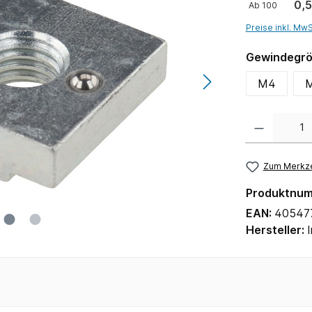
0,5
Ab
100
Preise inkl. Mw
Gewindegr
M4
Anzahl
Zum Merkze
Produktnu
EAN:
40547
Hersteller: