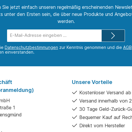
 Sie jetzt einfach unseren regelmäßig erscheinenden Newslet
s unter den Ersten sein, die über neue Produkte und Angebot
werden.
E-
Mail-
Adresse*
die
Datenschutzbestimmungen
zur Kenntnis genommen und die
AGB
nen einverstanden.
chäft
Unsere Vorteile
Voranmeldung)
Kostenloser Versand ab
GmbH
Versand innerhalb von 
traße 1
30 Tage Geld-Zurück-Ga
gensgmünd
Bequemer Kauf auf Rec
Direkt vom Hersteller