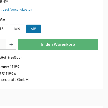
5 €*
St. zzgl. Versandkosten
öße
M5
M6
M8
In den Warenkorb
ttel hinzufügen
mmer:
11189
75111894
Inprocraft GmbH