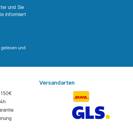
ter und Sie
e informiert
gelesen und
Versandarten
 150€
24h
rantie
hnung