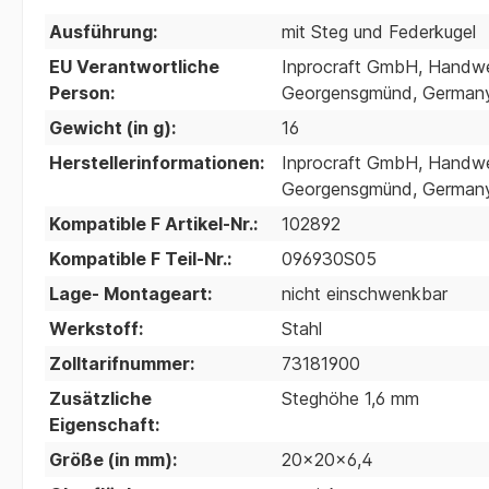
Ausführung:
mit Steg und Federkugel
EU Verantwortliche
Inprocraft GmbH, Handwer
Person:
Georgensgmünd, Germany;
Gewicht (in g):
16
Herstellerinformationen:
Inprocraft GmbH, Handwer
Georgensgmünd, Germany;
Kompatible F Artikel-Nr.:
102892
Kompatible F Teil-Nr.:
096930S05
Lage- Montageart:
nicht einschwenkbar
Werkstoff:
Stahl
Zolltarifnummer:
73181900
Zusätzliche
Steghöhe 1,6 mm
Eigenschaft:
Größe (in mm):
20x20x6,4