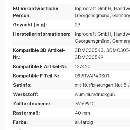
EU Verantwortliche
Inprocraft GmbH, Handwer
Person:
Georgensgmünd, Germany;
Gewicht (in g):
29
Herstellerinformationen:
Inprocraft GmbH, Handwer
Georgensgmünd, Germany;
Kompatible 3D Artikel-
3DMC30543, 3DMC3054
Nr.:
3DMC30549
Kompatible F Artikel-Nr.:
127420
Kompatible F Teil-Nr.:
099RVAP40S01
Setinfo:
mit Nutfixierungen Nut 8 
Werkstoff:
Aluminiumdruckguß
Zolltarifnummer:
76169910
Rastermaß:
40 mm
Farbe:
alufarbig