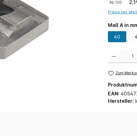
2,1
Ab
100
Preise inkl. Mw
Maß A in m
40
Anzahl
Zum Merkze
Produktnu
EAN:
40547
Hersteller: