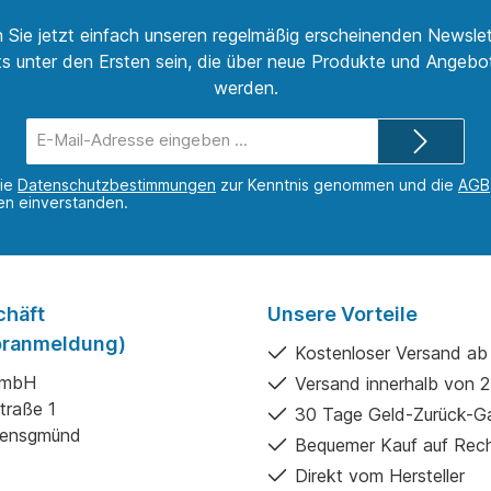
 Sie jetzt einfach unseren regelmäßig erscheinenden Newslet
s unter den Ersten sein, die über neue Produkte und Angebot
werden.
E-
Mail-
Adresse*
die
Datenschutzbestimmungen
zur Kenntnis genommen und die
AGB
nen einverstanden.
chäft
Unsere Vorteile
Voranmeldung)
Kostenloser Versand ab
GmbH
Versand innerhalb von 
traße 1
30 Tage Geld-Zurück-Ga
gensgmünd
Bequemer Kauf auf Rec
Direkt vom Hersteller