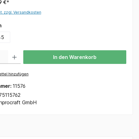
9 €*
St. zzgl. Versandkosten
m
45
In den Warenkorb
ttel hinzufügen
mmer:
11576
75115762
Inprocraft GmbH