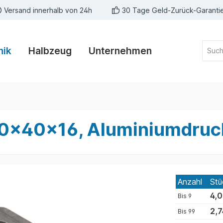
Versand innerhalb von 24h
30 Tage Geld-Zurück-Garanti
nik
Halbzeug
Unternehmen
 40x40x16, Aluminiumdruck
Anzahl
Stü
4,0
Bis
9
2,7
Bis
99