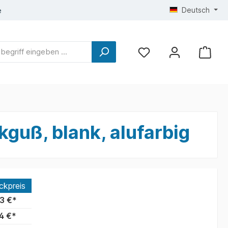
Deutsch
e
guß, blank, alufarbig
ckpreis
3 €*
4 €*