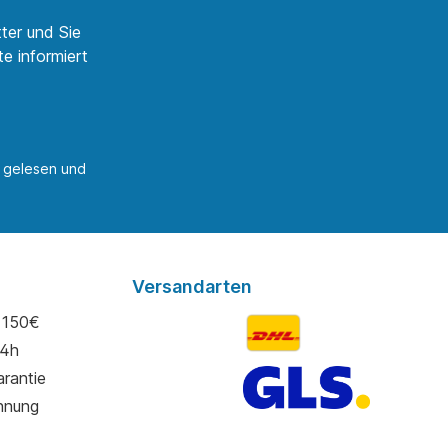
ter und Sie
e informiert
gelesen und
Versandarten
 150€
24h
rantie
hnung