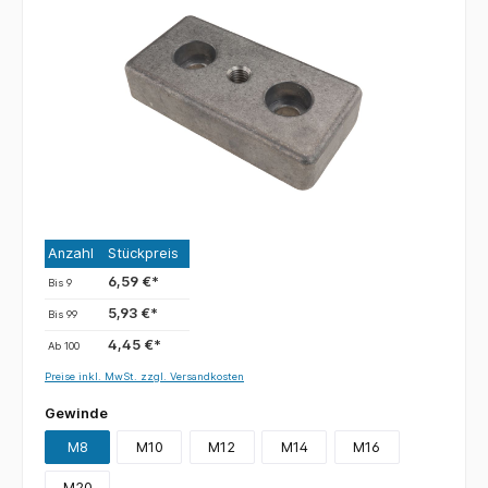
Anzahl
Stückpreis
6,59 €*
Bis
9
5,93 €*
Bis
99
4,45 €*
Ab
100
Preise inkl. MwSt. zzgl. Versandkosten
Gewinde
M8
M10
M12
M14
M16
M20