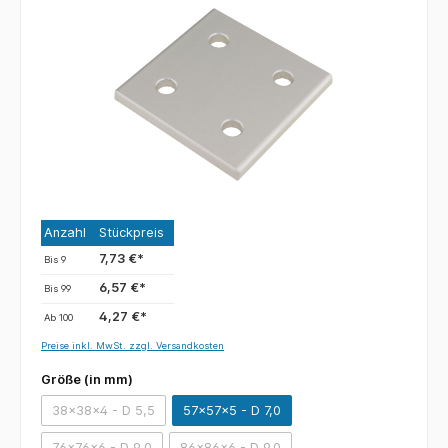
Anzahl
Stückpreis
7,73 €*
Bis
9
6,57 €*
Bis
99
4,27 €*
Ab
100
Preise inkl. MwSt. zzgl. Versandkosten
Größe (in mm)
38x38x4 - D 5,5
57x57x5 - D 7,0
76x76x6 - D 9,0
86x86x6 - D 9.0