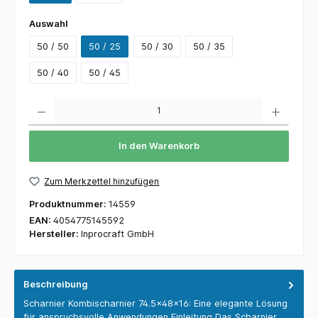
Auswahl
50 / 50
50 / 25
50 / 30
50 / 35
50 / 40
50 / 45
Anzahl
In den Warenkorb
Zum Merkzettel hinzufügen
Produktnummer:
14559
EAN:
4054775145592
Hersteller:
Inprocraft GmbH
Beschreibung
Scharnier Kombischarnier 74.5x48x16: Eine elegante Lösung
für anspruchsvolle Anwendungen Einleitung Das Scharnier