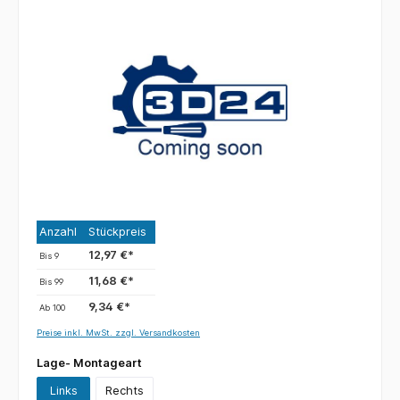
Anzahl
Stückpreis
12,97 €*
Bis
9
11,68 €*
Bis
99
9,34 €*
Ab
100
Preise inkl. MwSt. zzgl. Versandkosten
Lage- Montageart
Links
Rechts