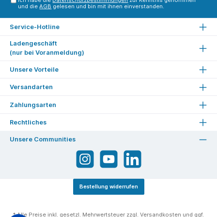
Ich habe die
Datenschutzbestimmungen
zur Kenntnis genommen
und die
AGB
gelesen und bin mit ihnen einverstanden.
Service-Hotline
Ladengeschäft
(nur bei Voranmeldung)
Unsere Vorteile
Versandarten
Zahlungsarten
Rechtliches
Unsere Communities
Bestellung widerrufen
* Alle Preise inkl. gesetzl. Mehrwertsteuer zzgl.
Versandkosten
und ggf.