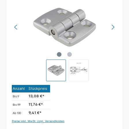
Anzahl
Stückpreis
13,08 €*
Bis
9
11,76 €*
Bis
99
9,41 €*
Ab
100
Preise inkl. MwSt. zzgl. Versandkosten