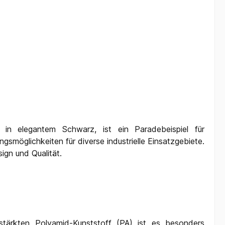
, in elegantem Schwarz, ist ein Paradebeispiel für
smöglichkeiten für diverse industrielle Einsatzgebiete.
ign und Qualität.
tärkten Polyamid-Kunststoff (PA) ist es besonders