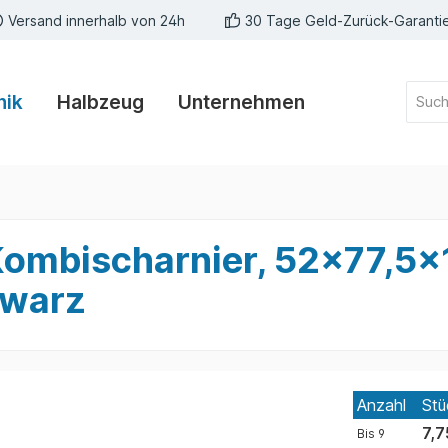
Versand innerhalb von 24h
30 Tage Geld-Zurück-Garanti
nik
Halbzeug
Unternehmen
Kombischarnier, 52x77,5x
hwarz
Anzahl
Stü
7,7
Bis
9