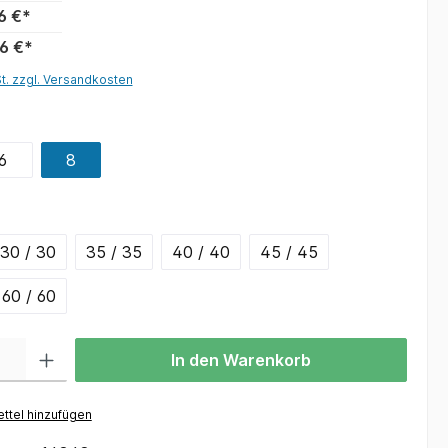
6 €*
6 €*
St. zzgl. Versandkosten
6
8
30 / 30
35 / 35
40 / 40
45 / 45
60 / 60
In den Warenkorb
ttel hinzufügen