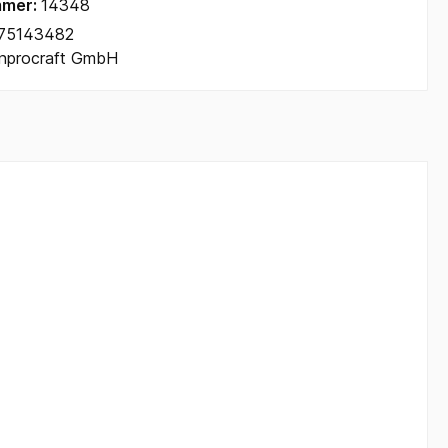
mmer:
14348
75143482
Inprocraft GmbH