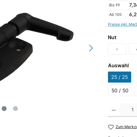
7,3
Bis
99
6,2
Ab
100
Preise inkl. Mw
Nut
-
Auswahl
25 / 25
50 / 50
Anzahl
Zum Merkze