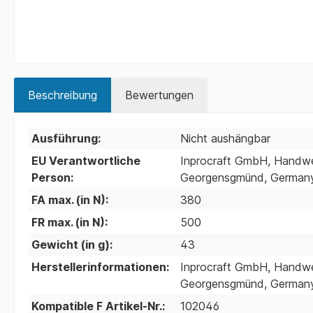
Beschreibung
Bewertungen
Ausführung:
Nicht aushängbar
EU Verantwortliche
Inprocraft GmbH, Handwer
Person:
Georgensgmünd, Germany;
FA max. (in N):
380
FR max. (in N):
500
Gewicht (in g):
43
Herstellerinformationen:
Inprocraft GmbH, Handwer
Georgensgmünd, Germany;
Kompatible F Artikel-Nr.:
102046