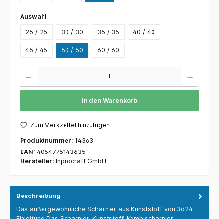
Auswahl
25 / 25
30 / 30
35 / 35
40 / 40
45 / 45
50 / 50
60 / 60
Anzahl
In den Warenkorb
Zum Merkzettel hinzufügen
Produktnummer:
14363
EAN:
4054775143635
Hersteller:
Inprocraft GmbH
Beschreibung
Das außergewöhnliche Scharnier aus Kunststoff von 3d24
Einleitung Das Scharnier, Kunststoff-Kombischarnier,