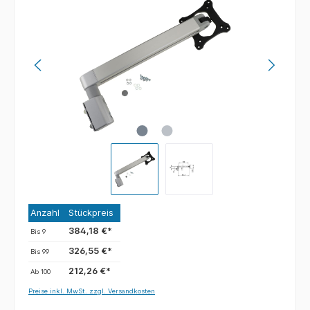
Anzahl
Stückpreis
384,18 €*
Bis
9
326,55 €*
Bis
99
212,26 €*
Ab
100
Preise inkl. MwSt. zzgl. Versandkosten