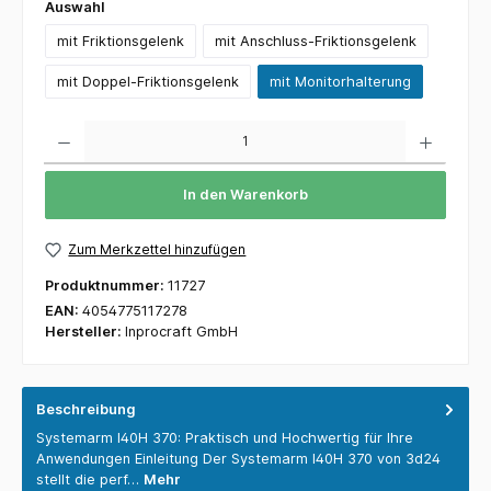
Auswahl
mit Friktionsgelenk
mit Anschluss-Friktionsgelenk
mit Doppel-Friktionsgelenk
mit Monitorhalterung
Anzahl
In den Warenkorb
Zum Merkzettel hinzufügen
Produktnummer:
11727
EAN:
4054775117278
Hersteller:
Inprocraft GmbH
Beschreibung
Systemarm I40H 370: Praktisch und Hochwertig für Ihre
Anwendungen Einleitung Der Systemarm I40H 370 von 3d24
stellt die perf…
Mehr