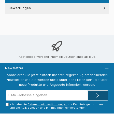
Bewertungen
Kostenloser Versand innerhalb Deutschlands ab 150€
Newsletter
Abonnieren Sie jetzt einfach unseren regelmäßig erscheinenden
Newsletter und Sie werden stets unter den Ersten sein, die über
neue Produkte und Angebote informiert werden.
E-
Mail-
Adresse*
Ich habe die
Datenschutzbestimmungen
zur Kenntnis genommen
und die
AGB
gelesen und bin mit ihnen einverstanden.