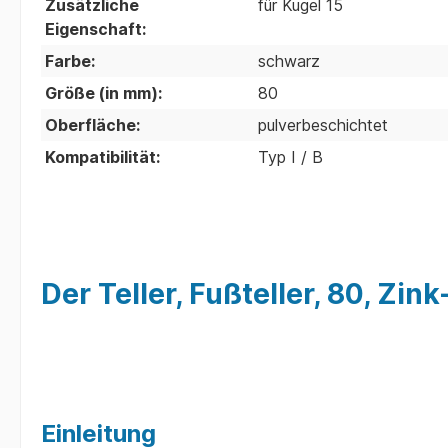
Zusätzliche
für Kugel 15
Eigenschaft:
Farbe:
schwarz
Größe (in mm):
80
Oberfläche:
pulverbeschichtet
Kompatibilität:
Typ I / B
Der Teller, Fußteller, 80, Z
Einleitung