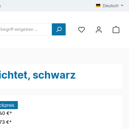
Deutsch
e
hichtet, schwarz
ckpreis
40 €*
73 €*