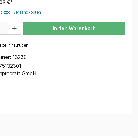
09 €*
St. zzgl. Versandkosten
In den Warenkorb
ttel hinzufügen
mmer:
13230
75132301
Inprocraft GmbH