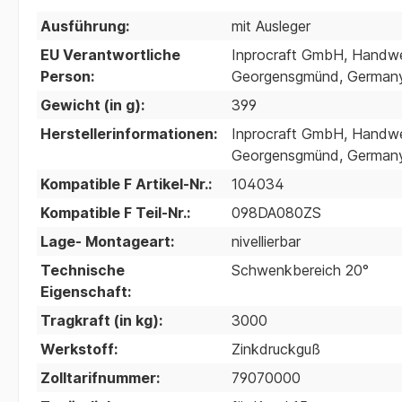
Ausführung:
mit Ausleger
EU Verantwortliche
Inprocraft GmbH, Handwer
Person:
Georgensgmünd, Germany;
Gewicht (in g):
399
Herstellerinformationen:
Inprocraft GmbH, Handwer
Georgensgmünd, Germany;
Kompatible F Artikel-Nr.:
104034
Kompatible F Teil-Nr.:
098DA080ZS
Lage- Montageart:
nivellierbar
Technische
Schwenkbereich 20°
Eigenschaft:
Tragkraft (in kg):
3000
Werkstoff:
Zinkdruckguß
Zolltarifnummer:
79070000