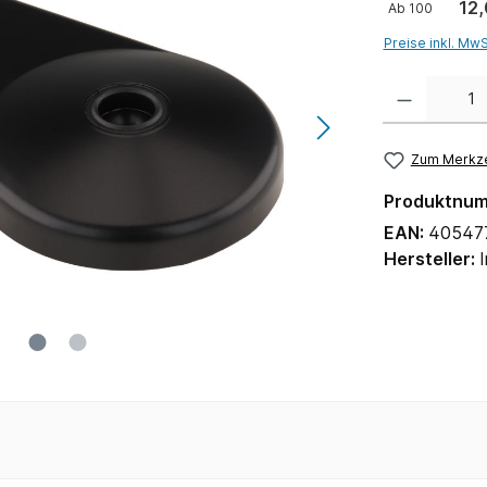
12,
Ab
100
Preise inkl. Mw
Anzahl
Zum Merkze
Produktnu
EAN:
40547
Hersteller: