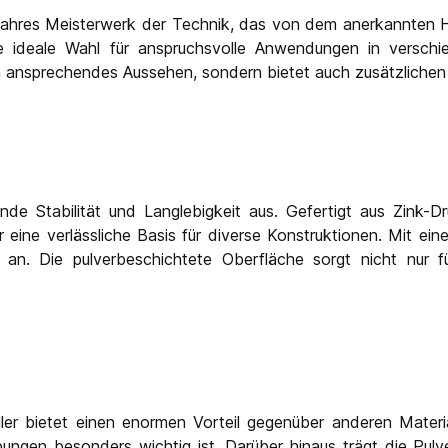
 wahres Meisterwerk der Technik, das von dem anerkannten H
e ideale Wahl für anspruchsvolle Anwendungen in verschi
ein ansprechendes Aussehen, sondern bietet auch zusätzlich
ende Stabilität und Langlebigkeit aus. Gefertigt aus Zink-D
ler eine verlässliche Basis für diverse Konstruktionen. Mit e
 an. Die pulverbeschichtete Oberfläche sorgt nicht nur f
er bietet einen enormen Vorteil gegenüber anderen Materia
ngen besonders wichtig ist. Darüber hinaus trägt die Pulve