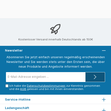
Kostenloser Versand innerhalb Deutschlands ab 150€
Newsletter
Abonnieren Sie jetzt einfach unseren regelmäßig erscheinenden
Newsletter und Sie werden stets unter den Ersten sein, die über
neue Produkte und Angebote informiert werden.
E-
Mail-
Adresse*
Ich habe die
Datenschutzbestimmungen
zur Kenntnis genommen
und die
AGB
gelesen und bin mit ihnen einverstanden.
Service-Hotline
Ladengeschäft