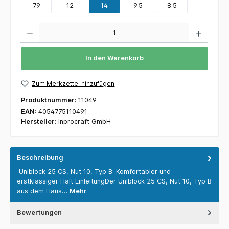
7.9
12
14
9.5
8.5
Anzahl
In den Warenkorb
Zum Merkzettel hinzufügen
Produktnummer:
11049
EAN:
4054775110491
Hersteller:
Inprocraft GmbH
Beschreibung
Uniblock 25 CS, Nut 10, Typ B: Komfortabler und
erstklassiger Halt EinleitungDer Uniblock 25 CS, Nut 10, Typ B
aus dem Haus…
Mehr
Bewertungen