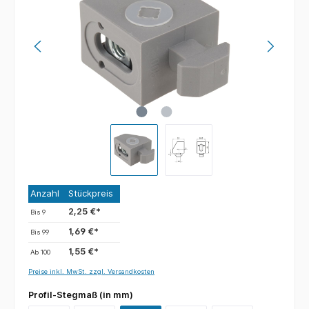
Anzahl
Stückpreis
2,25 €*
Bis
9
1,69 €*
Bis
99
1,55 €*
Ab
100
Preise inkl. MwSt. zzgl. Versandkosten
Profil-Stegmaß (in mm)