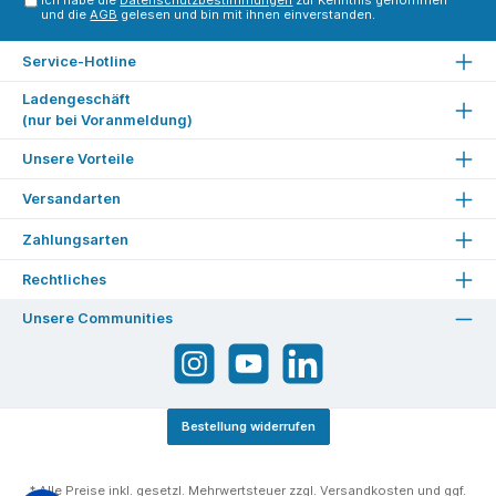
Ich habe die
Datenschutzbestimmungen
zur Kenntnis genommen
und die
AGB
gelesen und bin mit ihnen einverstanden.
Service-Hotline
Ladengeschäft
(nur bei Voranmeldung)
Unsere Vorteile
Versandarten
Zahlungsarten
Rechtliches
Unsere Communities
Bestellung widerrufen
* Alle Preise inkl. gesetzl. Mehrwertsteuer zzgl.
Versandkosten
und ggf.