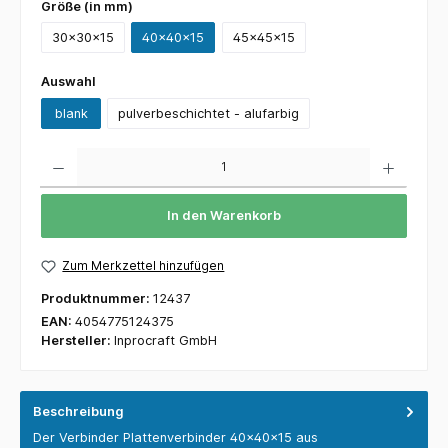
Größe (in mm)
30x30x15
40x40x15
45x45x15
Auswahl
blank
pulverbeschichtet - alufarbig
Anzahl
In den Warenkorb
Zum Merkzettel hinzufügen
Produktnummer:
12437
EAN:
4054775124375
Hersteller:
Inprocraft GmbH
Beschreibung
Der Verbinder Plattenverbinder 40x40x15 aus