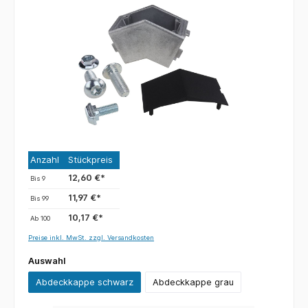
Anzahl
Stückpreis
12,60 €*
Bis
9
11,97 €*
Bis
99
10,17 €*
Ab
100
Preise inkl. MwSt. zzgl. Versandkosten
Auswahl
Abdeckkappe schwarz
Abdeckkappe grau