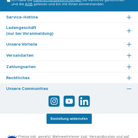
Ich habe die
Datenschutzbestimmungen
zur Kenntnis genommen
und die
AGB
gelesen und bin mit ihnen einverstanden.
Service-Hotline
Ladengeschäft
(nur bei Voranmeldung)
Unsere Vorteile
Versandarten
Zahlungsarten
Rechtliches
Unsere Communities
Bestellung widerrufen
* Alle Preise inkl. gesetzl. Mehrwertsteuer zzgl.
Versandkosten
und ggf.