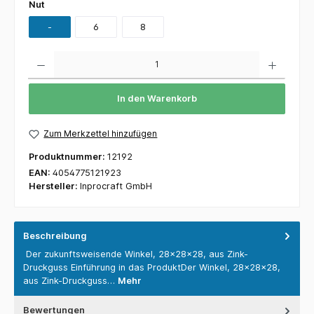
Nut
-
6
8
Anzahl
In den Warenkorb
Zum Merkzettel hinzufügen
Produktnummer:
12192
EAN:
4054775121923
Hersteller:
Inprocraft GmbH
Beschreibung
Der zukunftsweisende Winkel, 28x28x28, aus Zink-
Druckguss Einführung in das ProduktDer Winkel, 28x28x28,
aus Zink-Druckguss…
Mehr
Bewertungen