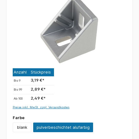
Anzahl
Stückpreis
3,19 €*
Bis
9
2,89 €*
Bis
99
2,49 €*
Ab
100
Preise inkl. MwSt. zzgl. Versandkosten
Farbe
blank
pulverbeschichtet alufarbig