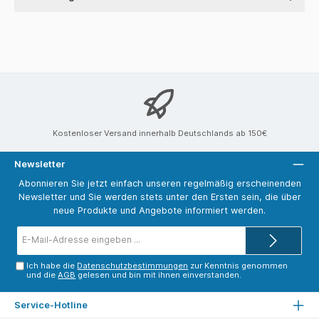
Kostenloser Versand innerhalb Deutschlands ab 150€
Newsletter
Abonnieren Sie jetzt einfach unseren regelmäßig erscheinenden
Newsletter und Sie werden stets unter den Ersten sein, die über
neue Produkte und Angebote informiert werden.
E-
Mail-
Adresse*
Ich habe die
Datenschutzbestimmungen
zur Kenntnis genommen
und die
AGB
gelesen und bin mit ihnen einverstanden.
Service-Hotline