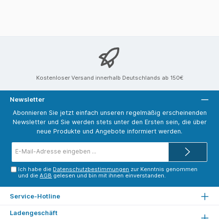
Kostenloser Versand innerhalb Deutschlands ab 150€
Newsletter
Abonnieren Sie jetzt einfach unseren regelmäßig erscheinenden
Newsletter und Sie werden stets unter den Ersten sein, die über
neue Produkte und Angebote informiert werden.
E-
Mail-
Adresse*
Ich habe die
Datenschutzbestimmungen
zur Kenntnis genommen
und die
AGB
gelesen und bin mit ihnen einverstanden.
Service-Hotline
Ladengeschäft