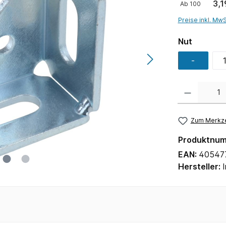
3,1
Ab
100
Preise inkl. Mw
Nut
-
Anzahl
Zum Merkze
Produktnu
EAN:
40547
Hersteller: