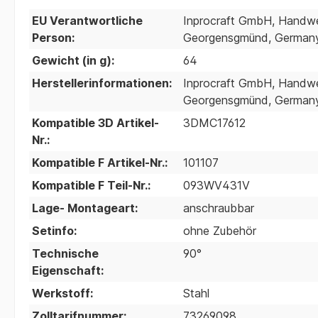
EU Verantwortliche
Inprocraft GmbH, Handwer
Person:
Georgensgmünd, Germany;
Gewicht (in g):
64
Herstellerinformationen:
Inprocraft GmbH, Handwer
Georgensgmünd, Germany;
Kompatible 3D Artikel-
3DMC17612
Nr.:
Kompatible F Artikel-Nr.:
101107
Kompatible F Teil-Nr.:
093WV431V
Lage- Montageart:
anschraubbar
Setinfo:
ohne Zubehör
Technische
90°
Eigenschaft:
Werkstoff:
Stahl
Zolltarifnummer:
73269098