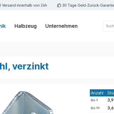
Versand innerhalb von 24h
30 Tage Geld-Zurück-Garanti
nik
Halbzeug
Unternehmen
l, verzinkt
Anzahl
Stü
3,9
Bis
9
3,6
Bis
99