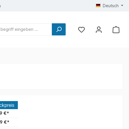
Deutsch
e
ckpreis
9 €*
9 €*