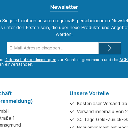
Newsletter
 Sie jetzt einfach unseren regelmäßig erscheinenden Newslet
s unter den Ersten sein, die über neue Produkte und Angebot
werden.
E-
Mail-
Adresse*
die
Datenschutzbestimmungen
zur Kenntnis genommen und die
AGB
nen einverstanden.
chäft
Unsere Vorteile
Voranmeldung)
Kostenloser Versand ab
GmbH
Versand innerhalb von 
traße 1
30 Tage Geld-Zurück-Ga
gensgmünd
Bequemer Kauf auf Rec