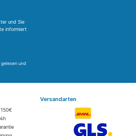
ter und Sie
e informiert
gelesen und
Versandarten
 150€
24h
rantie
hnung