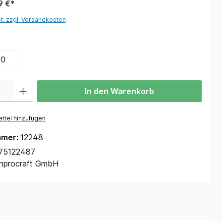
9 €*
St. zzgl. Versandkosten
10
In den Warenkorb
ttel hinzufügen
mmer:
12248
75122487
Inprocraft GmbH