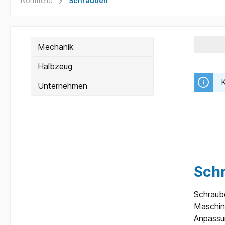
Normteile
Schrauben
Mechanik
Halbzeug
K
Unternehmen
Sch
Schraube
Maschin
Anpassun