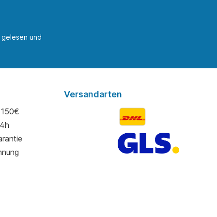
gelesen und
Versandarten
 150€
24h
rantie
hnung