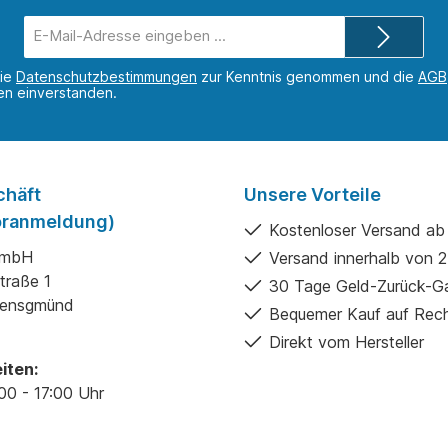
E-
Mail-
Adresse*
die
Datenschutzbestimmungen
zur Kenntnis genommen und die
AGB
nen einverstanden.
chäft
Unsere Vorteile
Voranmeldung)
Kostenloser Versand ab
GmbH
Versand innerhalb von 
traße 1
30 Tage Geld-Zurück-Ga
gensgmünd
Bequemer Kauf auf Rec
Direkt vom Hersteller
iten:
00 - 17:00 Uhr