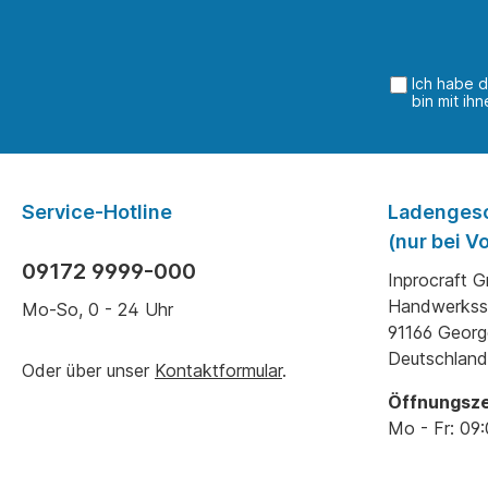
Ich habe 
bin mit ih
Service-Hotline
Ladenges
(nur bei 
09172 9999-000
Inprocraft 
Handwerkss
Mo-So, 0 - 24 Uhr
91166 Geor
Deutschland
Oder über unser
Kontaktformular
.
Öffnungsze
Mo - Fr: 09: